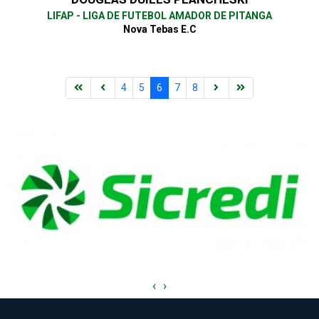
LIFAP - LIGA DE FUTEBOL AMADOR DE PITANGA
Nova Tebas E.C
4
5
6
7
8
‹
›